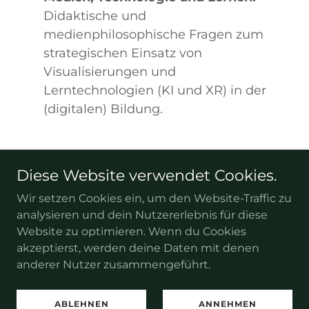
Didaktische und
medienphilosophische Fragen zum
strategischen Einsatz von
Visualisierungen und
Lerntechnologien (KI und XR) in der
(digitalen) Bildung.
Diese Website verwendet Cookies.
Copyright © 2026 Tobias-Weilandt.de – Alle Rechte
vorbehalten.
Wir setzen Cookies ein, um den Website-Traffic zu
analysieren und dein Nutzererlebnis für diese
Impressum
Website zu optimieren. Wenn du Cookies
akzeptierst, werden deine Daten mit denen
anderer Nutzer zusammengeführt.
Unterstützt von
ABLEHNEN
ANNEHMEN